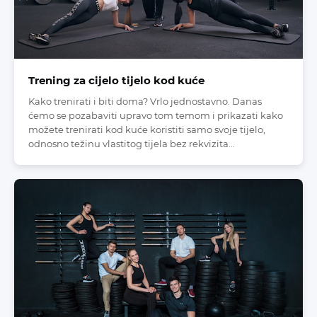
Trening za cijelo tijelo kod kuće
Kako trenirati i biti doma? Vrlo jednostavno. Danas
ćemo se pozabaviti upravo tom temom i prikazati kako
možete trenirati kod kuće koristiti samo svoje tijelo,
odnosno težinu vlastitog tijela bez rekvizita...