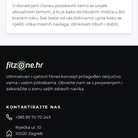
U današnjem članku pozabaviti ćemo se uvijek
aktualnom temom, a to je kako do trbušnih mišića u što
kraćem roku. Sve češće od vas dobivamo upite kako se
riješiti viška masnih naslaga, oblikovati trbuh i dobiti...
Ultimativan i cjelovit fitnes koncept prilagođen isključivo
vama i vašim potrebama. Obratite nam se s povjerenjem i
zakoračite u zonu vaših zdravih navika.
KONTAKTIRAJTE NAS
+385 99 70 70 243
Riječka ul. 10
10020 Zagreb