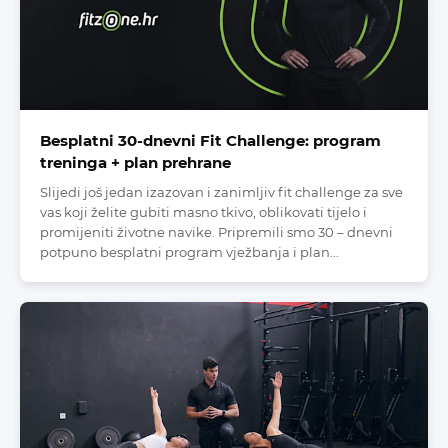
Besplatni 30-dnevni Fit Challenge: program
treninga + plan prehrane
Slijedi još jedan izazovan i zanimljiv fit challenge za sve
vas koji želite gubiti masno tkivo, oblikovati tijelo i
promijeniti životne navike. Pripremili smo 30 – dnevni
potpuno besplatni program vježbanja i plan...