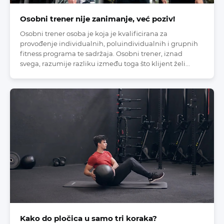
Osobni trener nije zanimanje, već poziv!
Osobni trener osoba je koja je kvalificirana za
provođenje individualnih, poluindividualnih i grupnih
fitness programa te sadržaja. Osobni trener, iznad
svega, razumije razliku između toga što klijent želi...
Kako do pločica u samo tri koraka?